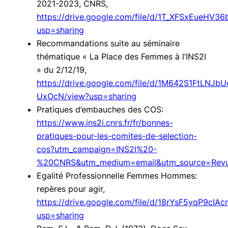
2021-2023, CNRS,
https://drive.google.com/file/d/1T_XFSxEueH
usp=sharing
Recommandations suite au séminaire
thématique « La Place des Femmes à l’INS2I
» du 2/12/19,
https://drive.google.com/file/d/1M642S1FtLNJ
UxOcN/view?usp=sharing
Pratiques d’embauches des COS:
https://www.ins2i.cnrs.fr/fr/bonnes-
pratiques-pour-les-comites-de-selection-
cos?utm_campaign=INS2I%20-
%20CNRS&utm_medium=email&utm_source=Revu
Egalité Professionnelle Femmes Hommes:
repères pour agir,
https://drive.google.com/file/d/18rYsF5yqP9c
usp=sharing