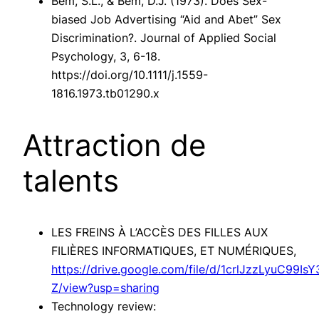
Bem, S.L., & Bem, D.J. (1973). Does Sex-
biased Job Advertising “Aid and Abet” Sex
Discrimination?. Journal of Applied Social
Psychology, 3, 6-18.
https://doi.org/10.1111/j.1559-
1816.1973.tb01290.x
Attraction de
talents
LES FREINS À L’ACCÈS DES FILLES AUX
FILIÈRES INFORMATIQUES, ET NUMÉRIQUES,
https://drive.google.com/file/d/1crlJzzLyuC99I
Z/view?usp=sharing
Technology review: