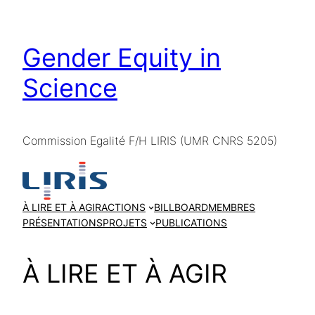
Skip
to
Gender Equity in
content
Science
Commission Egalité F/H LIRIS (UMR CNRS 5205)
À LIRE ET À AGIR
ACTIONS
BILLBOARD
MEMBRES
PRÉSENTATIONS
PROJETS
PUBLICATIONS
À LIRE ET À AGIR