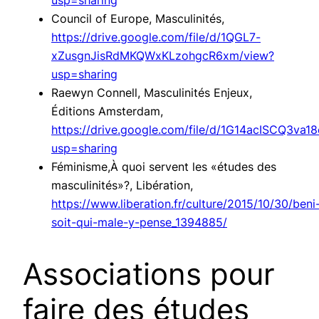
usp=sharing
Council of Europe, Masculinités,
https://drive.google.com/file/d/1QGL7-
xZusgnJisRdMKQWxKLzohgcR6xm/view?
usp=sharing
Raewyn Connell, Masculinités Enjeux,
Éditions Amsterdam,
https://drive.google.com/file/d/1G14acISCQ3va
usp=sharing
Féminisme,À quoi servent les «études des
masculinités»?, Libération,
https://www.liberation.fr/culture/2015/10/30/beni
soit-qui-male-y-pense_1394885/
Associations pour
faire des études